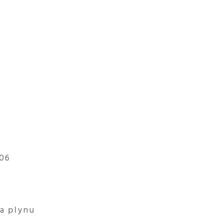
 06
 a plynu