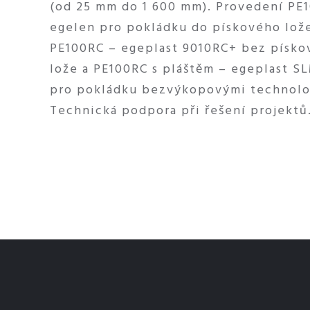
(od 25 mm do 1 600 mm). Provedení PE
egelen pro pokládku do pískového lož
PE100RC – egeplast 9010RC+ bez písk
lože a PE100RC s pláštěm – egeplast SL
pro pokládku bezvýkopovými technolo
Technická podpora při řešení projektů