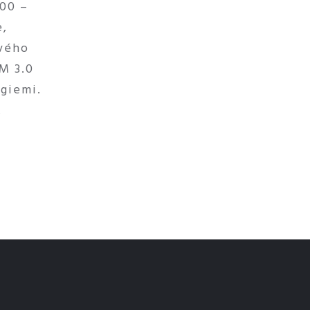
100 –
e,
ového
M 3.0
giemi.
.