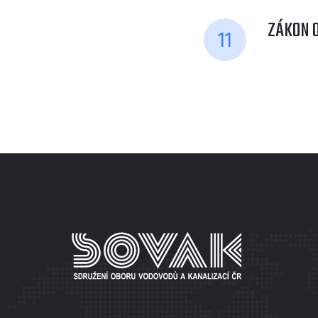
ZÁKON O
11
MENU