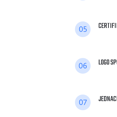
CERTIF
05
LOGO S
06
JEDNAC
07