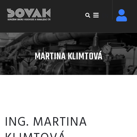
Přejít
k
EN
hlavnímu
obsahu
MARTINA KLIMTOVÁ
ING. MARTINA