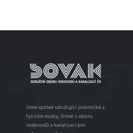
MENU
Jsme spolek sdružující právnické a
fyzické osoby, činné v oboru
vodovodů a kanalizací pro