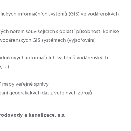
afických informačních systémů (GIS) ve vodárenských
kých norem souvisejících s oblastí působnosti komise
 vodárenských GIS systémech (vyjadřování,
odnikových informačních systémů vodárenských
, …)
í mapy veřejné správy
pání geografických dat z veřejných zdrojů
odovody a kanalizace, a.s.