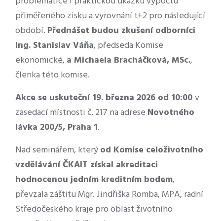
problematice i praktickou ukázku výpočtu
přiměřeného zisku a vyrovnání t+2 pro následující
období.
Přednášet budou zkušení odborníci
Ing. Stanislav Váňa
, předseda Komise
ekonomické,
a Michaela Bracháčková, MSc.
,
členka této komise.
Akce se uskuteční 19. března 2026 od 10:00
v
zasedací místnosti č. 217 na adrese
Novotného
lávka 200/5, Praha 1
.
Nad seminářem, který
od Komise celoživotního
vzdělávání ČKAIT získal akreditaci
hodnocenou jedním kreditním bodem
,
převzala záštitu Mgr. Jindřiška Romba, MPA, radní
Středočeského kraje pro oblast životního