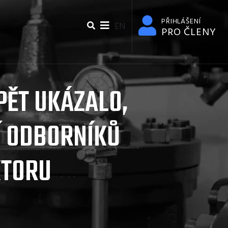
PŘIHLÁŠENÍ
EN
PRO ČLENY
PĚT UKÁZALO,
Í ODBORNÍKŮ
KTORU