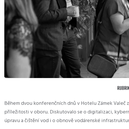
RUBRI
Během dvou konferenčních dnů v Hotelu Zámek Valeč za
příležitosti v oboru. Diskutovalo se o digitalizaci, ky
úpravu a čištění vod i o obnově vodárenské infrastruktur