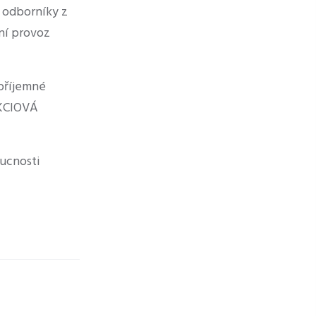
, odborníky z
ní provoz
 příjemné
AKCIOVÁ
oucnosti