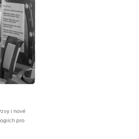
zvy i nové
logiích pro