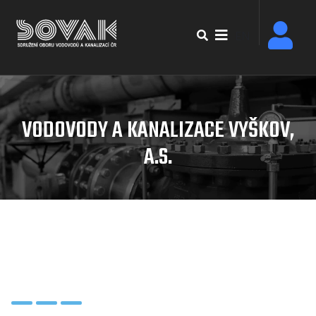
Přejít
k
EN
hlavnímu
obsahu
VODOVODY A KANALIZACE VYŠKOV,
A.S.