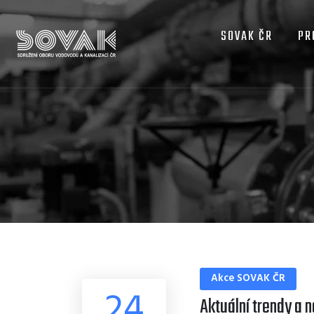
MAIN
Přejít
NAVIGATION
k
SOVAK ČR
PR
hlavnímu
obsahu
Akce SOVAK ČR
24
Aktuální trendy a 