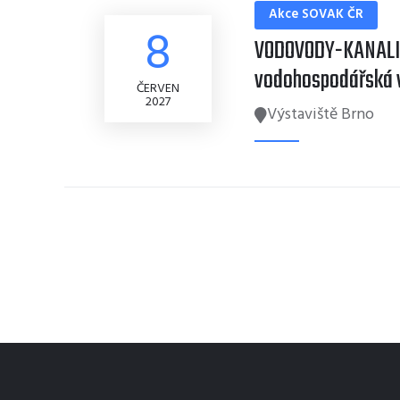
Akce SOVAK ČR
8
VODOVODY-KANALIZ
vodohospodářská 
ČERVEN
2027
Výstaviště Brno