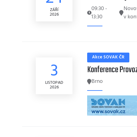
09:30
-
Novot
ZÁŘÍ
2026
13:30
v kon
Akce SOVAK ČR
3
Konference Provoz 
Brno
LISTOPAD
2026