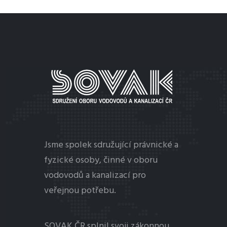
MENU
Jsme spolek sdružující právnické a
fyzické osoby, činné v oboru
vodovodů a kanalizací pro
veřejnou potřebu.
SOVAK ČR splnil svoji zákonnou