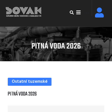
Přejít
k
EN
hlavnímu
obsahu
PITNÁ VODA 2026
Ostatní tuzemské
PITNÁ VODA 2026