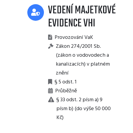
VEDENÍ MAJETKOVÉ
EVIDENCE VHI
Provozování VaK
Zákon 274/2001 Sb.
(zákon o vodovodech a
kanalizacích) v platném
znění
§ 5 odst. 1
Průběžně
§ 33 odst. 2 písm a) 9
písm b) (do výše 50 000
Kč)