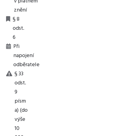
v platném
znění
§ 8
odst.
6
Při
napojení
odběratele
§ 33
odst.
9
písm
a) (do
výše
10