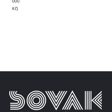
000
Kč)