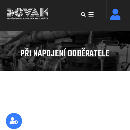
Přejít
k
EN
hlavnímu
obsahu
PŘI NAPOJENÍ ODBĚRATELE