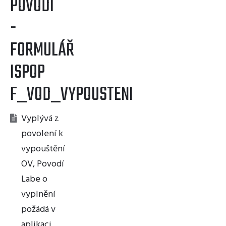
POVODÍ
-
FORMULÁŘ
ISPOP
F_VOD_VYPOUSTENI
Vyplývá z
povolení k
vypouštění
OV, Povodí
Labe o
vyplnění
požádá v
aplikaci