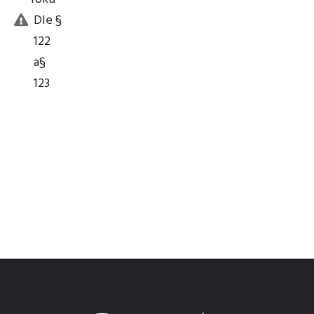
Dle §
122
a§
123