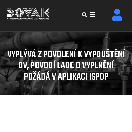
Přejít
k
EN
hlavnímu
obsahu
VYPLÝVÁ Z POVOLENÍ K VYPOUŠTĚNÍ
OV, POVODÍ LABE O VYPLNĚNÍ
POŽÁDÁ V APLIKACI ISPOP