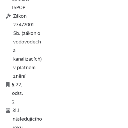
ISPOP
Zákon
274/2001
Sb. (zákon o
vodovodech
a
kanalizacích)
v platném
znění
§ 22,
odst.
2
31.1.
následujícího
roku