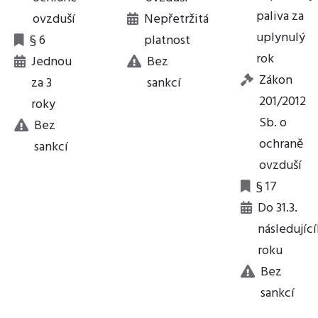
paliva za
ovzduší
Nepřetržitá
uplynulý
§ 6
platnost
rok
Jednou
Bez
Zákon
za 3
sankcí
201/2012
roky
Sb. o
Bez
ochraně
sankcí
ovzduší
§ 17
Do 31.3.
následujíc
roku
Bez
sankcí