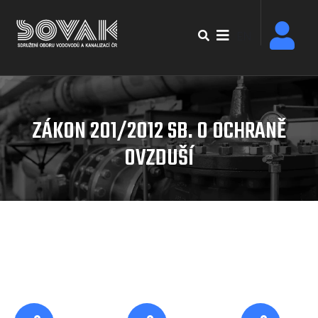
Přejít
k
EN
hlavnímu
obsahu
ZÁKON 201/2012 SB. O OCHRANĚ
OVZDUŠÍ