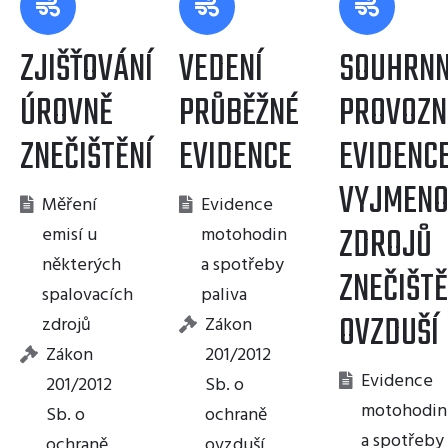
ZJIŠŤOVÁNÍ
VEDENÍ
SOUHRN
ÚROVNĚ
PRŮBĚŽNÉ
PROVOZN
ZNEČIŠTĚNÍ
EVIDENCE
EVIDENC
VYJMEN
Měření
Evidence
ZDROJŮ
emisí u
motohodin
některých
a spotřeby
ZNEČIŠTĚ
spalovacích
paliva
OVZDUŠÍ
zdrojů
Zákon
Zákon
201/2012
Evidence
201/2012
Sb. o
motohodin
Sb. o
ochraně
a spotřeby
ochraně
ovzduší