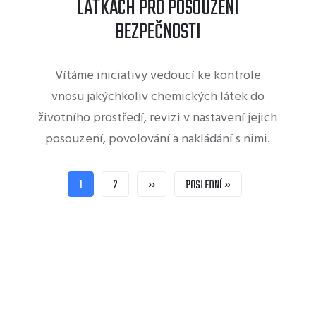
LÁTKÁCH PRO POSOUZENÍ
BEZPEČNOSTI
​​​​​​​Vítáme iniciativy vedoucí ke kontrole
vnosu jakýchkoliv chemických látek do
životního prostředí, revizi v nastavení jejich
posouzení, povolování a nakládání s nimi.
AKTUÁLNÍ
1
STRÁNKA
2
NÁSLEDUJÍCÍ
››
POSLEDNÍ
POSLEDNÍ »
STRÁNKA
STRÁNKA
STRÁNKA