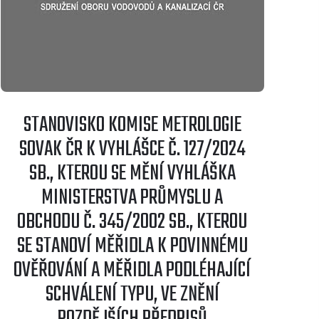
STANOVISKO KOMISE METROLOGIE
SOVAK ČR K VYHLÁŠCE Č. 127/2024
SB., KTEROU SE MĚNÍ VYHLÁŠKA
MINISTERSTVA PRŮMYSLU A
OBCHODU Č. 345/2002 SB., KTEROU
SE STANOVÍ MĚŘIDLA K POVINNÉMU
OVĚŘOVÁNÍ A MĚŘIDLA PODLÉHAJÍCÍ
SCHVÁLENÍ TYPU, VE ZNĚNÍ
POZDĚJŠÍCH PŘEDPISŮ