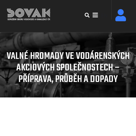
Přejít
k
EN
hlavnímu
obsahu
VALNÉ HROMADY VE VODÁRENSKÝCH
AKCIOVÝCH SPOLEČNOSTECH –
PŘÍPRAVA, PRŮBĚH A DOPADY