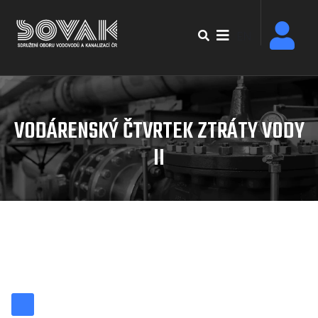
Přejít
k
EN
hlavnímu
obsahu
VODÁRENSKÝ ČTVRTEK ZTRÁTY VODY
II