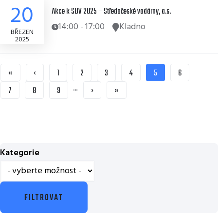
20
Akce k SDV 2025 – Středočeské vodárny, a.s.
14:00
-
17:00
Kladno
BŘEZEN
2025
FIRST
«
PŘEDCHOZÍ
‹
STRÁNKA
1
STRÁNKA
2
STRÁNKA
3
STRÁNKA
4
AKTUÁLNÍ
5
STRÁNKA
6
PAGE
STRÁNKA
STRÁNKA
…
STRÁNKA
7
STRÁNKA
8
STRÁNKA
9
NÁSLEDUJÍCÍ
›
POSLEDNÍ
»
STRÁNKA
STRÁNKA
Kategorie