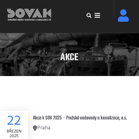
Přejít
k
EN
hlavnímu
obsahu
AKCE
22
Akce k SDV 2025 – Pražské vodovody a kanalizace, a.s.
Praha
BŘEZEN
2025