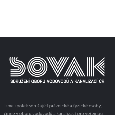
Jsme spolek sdružující právnické a fyzické osoby,
činné v oboru vodovodů a kanalizací pro veřejnou