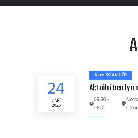
A
Akce SOVAK ČR
24
Aktuální trendy a
09:30
-
Novo
ZÁŘÍ
2026
13:30
v kon