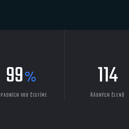
99
114
%
PADNÍCH VOD ČISTÍME
ŘÁDNÝCH ČLENŮ