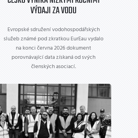
ČESKO VYNIKÁ NÍZKÝMI ROČNÍMI
VÝDAJI ZA VODU
Evropské sdružení vodohospodářských
služeb známé pod zkratkou EurEau vydalo
na konci června 2026 dokument
porovnávající data získaná od svých
členských asociací.